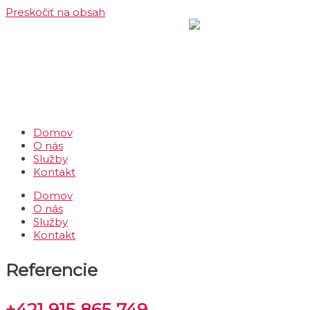
Preskočiť na obsah
Domov
O nás
Služby
Kontakt
Domov
O nás
Služby
Kontakt
Referencie
+421 915 865 749